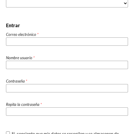
Entrar
Correo electrónico
*
Nombre usuario
*
Contraseña
*
Repita la contraseña
*
Sí, consiento que mis datos se recopilen y se almacenen de